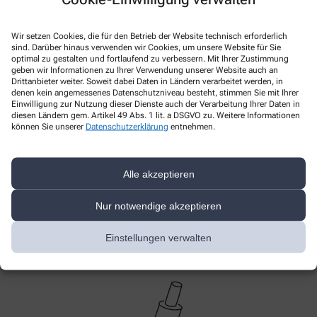
Sie bestellen Ihre Medikamente bequem
telefonisch,
per E-Mail, per App (medi now) oder direkt vor Ort
in
Wir setzen Cookies, die für den Betrieb der Website technisch erforderlich
sind. Darüber hinaus verwenden wir Cookies, um unsere Website für Sie
der Apotheke. Wir prüfen Ihre Bestellung sofort und
optimal zu gestalten und fortlaufend zu verbessern. Mit Ihrer Zustimmung
informieren Sie, wann die Lieferung bei Ihnen eintrifft –
geben wir Informationen zu Ihrer Verwendung unserer Website auch an
oft noch am selben Tag.
Drittanbieter weiter. Soweit dabei Daten in Ländern verarbeitet werden, in
denen kein angemessenes Datenschutzniveau besteht, stimmen Sie mit Ihrer
Einwilligung zur Nutzung dieser Dienste auch der Verarbeitung Ihrer Daten in
Unser Botendienst bringt Ihre Bestellung zuverlässig
diesen Ländern gem. Artikel 49 Abs. 1 lit. a DSGVO zu. Weitere Informationen
und diskret zu Ihnen nach Hause – natürlich unter
können Sie unserer
Datenschutzerklärung
entnehmen.
Einhaltung aller Hygienestandards und mit dem
gewohnten Service der Schildhorn Apotheke. Den
Liefertermin stimmen wir mit Ihnen ab, damit die
Alle akzeptieren
Lieferung gut in Ihren Alltag passt.
Nur notwendige akzeptieren
Qualität und Ausstattung
Einstellungen verwalten