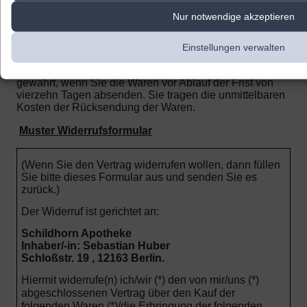
berechnet.
Nur notwendige akzeptieren
Sie haben die Waren unverzüglich und in jedem Fall
spätestens binnen vierzehn Tagen ab dem Tag, an dem
Einstellungen verwalten
Sie uns über den Widerruf dieses Vertrags unterrichten,
an uns zurückzusenden oder zu übergeben. Die Frist ist
gewahrt, wenn Sie die Waren vor Ablauf der Frist von
vierzehn Tagen absenden.
Sie tragen die unmittelbaren
Kosten der Rücksendung der Waren.
Muster Widerrufsformular
(Wenn Sie den Vertrag widerrufen wollen, dann füllen
Sie bitte dieses Formular aus und senden Sie es
zurück.)
Der Widerruf ist gerichtet an:
Schildhorn Apotheke
Inhaber/-in: Sebastian Huber
Schloßstr. 19 , 12163 Berlin.
Hiermit widerrufe(n) ich/wir (*) den von mir/uns (*)
abgeschlossenen Vertrag über den Kauf der
folgenden Waren (*)/die Erbringung der folgenden