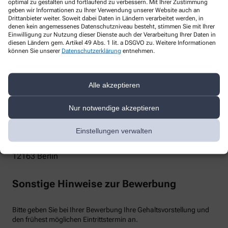
optimal zu gestalten und fortlaufend zu verbessern. Mit Ihrer Zustimmung
geben wir Informationen zu Ihrer Verwendung unserer Website auch an
info@schildhorn-apotheke-berlin.de
Drittanbieter weiter. Soweit dabei Daten in Ländern verarbeitet werden, in
denen kein angemessenes Datenschutzniveau besteht, stimmen Sie mit Ihrer
Telefon
Einwilligung zur Nutzung dieser Dienste auch der Verarbeitung Ihrer Daten in
diesen Ländern gem. Artikel 49 Abs. 1 lit. a DSGVO zu. Weitere Informationen
können Sie unserer
Datenschutzerklärung
entnehmen.
030-7914087
Post
Alle akzeptieren
Schildhorn Apotheke
Nur notwendige akzeptieren
Sebastian Huber
Einstellungen verwalten
Schloßstr. 19
12163
Berlin
Sonstige Hinweise zur Bewerbung
Bitte geben Sie bei Ihrer Bewerbung Ihre Gehaltsvorstellung und
den frühest möglichen Eintrittstermin an.